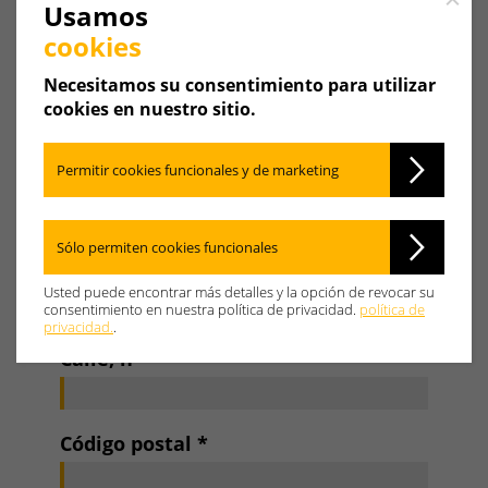
Close
Usamos
Empresa
cookies
Necesitamos su consentimiento para utilizar
Tratamiento
cookies en nuestro sitio.
Anrede
Permitir cookies funcionales y de marketing
Nombre
*
Sólo permiten cookies funcionales
Apellido
*
Usted puede encontrar más detalles y la opción de revocar su
consentimiento en nuestra política de privacidad.
política de
privacidad.
.
Calle, nº
*
Código postal
*