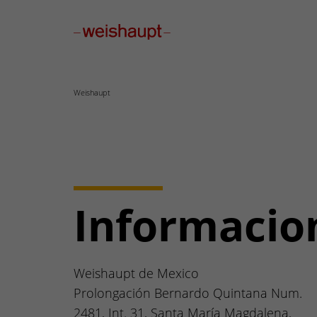
Please select a page template in page properties.
Weishaupt
Informacion
Weishaupt de Mexico
Prolongación Bernardo Quintana Num.
2481, Int. 31, Santa María Magdalena,