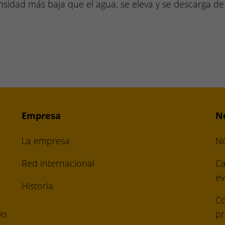
nsidad más baja que el agua, se eleva y se descarga de
Empresa
No
La empresa
No
Red internacional
Ca
ev
Historia
C
vo
pr