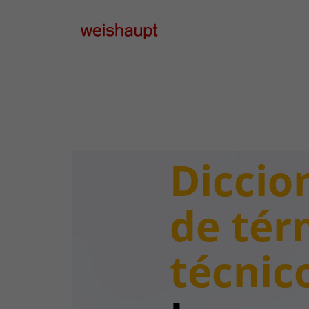
Please select a page template in page properties.
Diccio
de tér
técnic