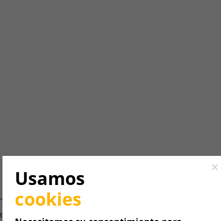
.
Cl
Usamos
cookies
n, hay algunos
xplicarse.