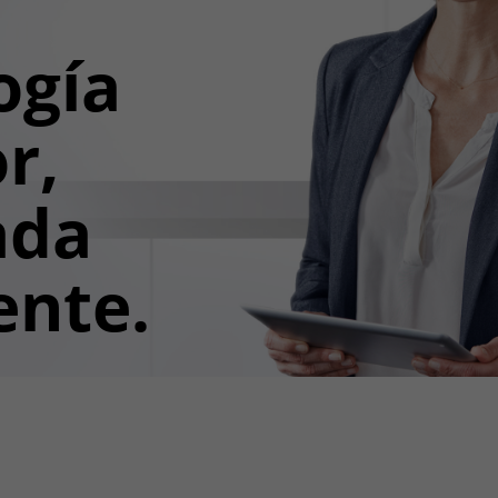
ogía
r,
ada
ente.