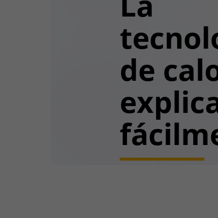
La
tecnol
de calo
explic
fácilm