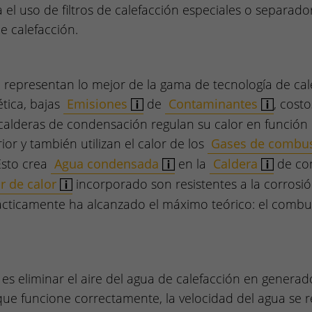
 el uso de filtros de calefacción especiales o separad
e calefacción.
 representan lo mejor de la gama de tecnología de cal
ética, bajas
Emisiones
de
Contaminantes
, cost
 calderas de condensación regulan su calor en función
ior y también utilizan el calor de los
Gases de combu
Esto crea
Agua condensada
en la
Caldera
de con
r de calor
incorporado son resistentes a la corrosión
cticamente ha alcanzado el máximo teórico: el combust
 es eliminar el aire del agua de calefacción en generado
ue funcione correctamente, la velocidad del agua se 