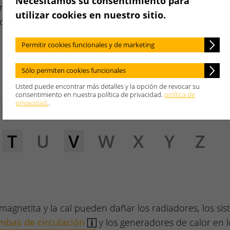
Necesitamos su consentimiento para
necesita
utilizar cookies en nuestro sitio.
o.
Permitir cookies funcionales y de marketing
Sólo permiten cookies funcionales
Usted puede encontrar más detalles y la opción de revocar su
consentimiento en nuestra política de privacidad.
política de
E
F
G
H
I
J
K
privacidad.
.
T
U
V
W
X
Y
Z
 magnetita y la cal pueden dañar los radiadores, los si
bas de circulación
y los generadores de calor en l