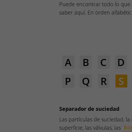
Puede encontrar todo lo que 
saber aquí. En orden alfabétic
A
B
C
D
P
Q
R
S
Separador de suciedad
Las partículas de suciedad, la
superficie, las válvulas, las
Bom