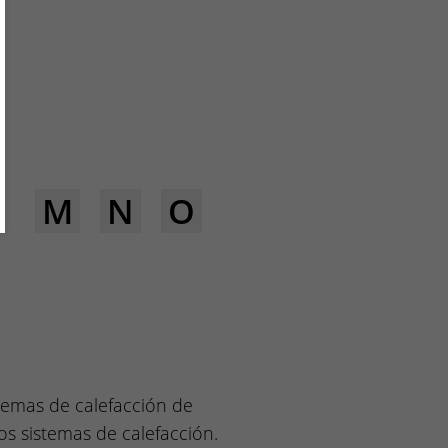
L
M
N
O
stemas de calefacción de
os sistemas de calefacción.