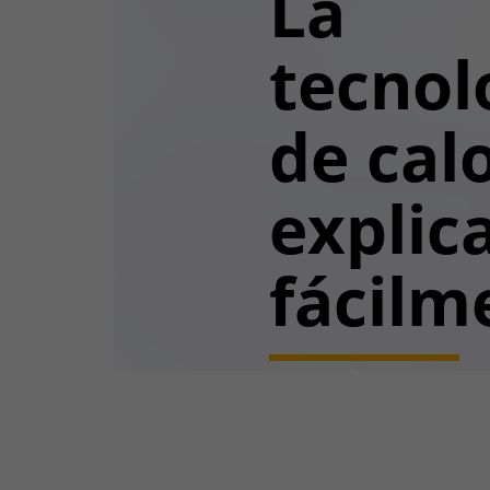
La
tecnol
de calo
explic
fácilm