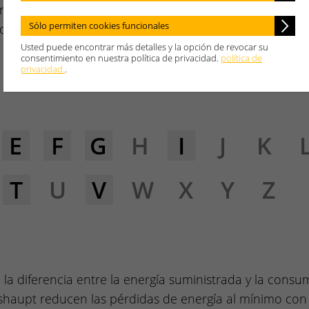
necesita
Sólo permiten cookies funcionales
o.
Usted puede encontrar más detalles y la opción de revocar su
consentimiento en nuestra política de privacidad.
política de
privacidad.
.
E
F
G
H
I
J
K
T
U
V
W
X
Y
Z
la diferencia entre la energía suministrada y la consu
aupt reducen las pérdidas de energía al mínimo con l