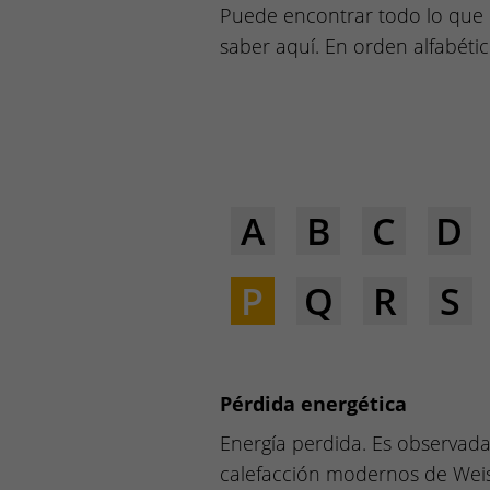
Puede encontrar todo lo que 
saber aquí. En orden alfabétic
A
B
C
D
P
Q
R
S
Pérdida energética
Energía perdida. Es observada 
calefacción modernos de Weish