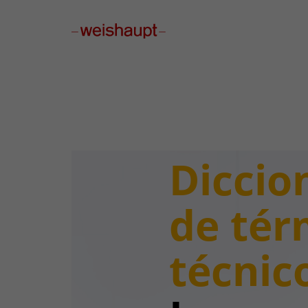
Please select a page template in page properties.
Diccio
de tér
técnic