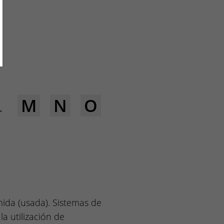
L
M
N
O
mida (usada). Sistemas de
a utilización de