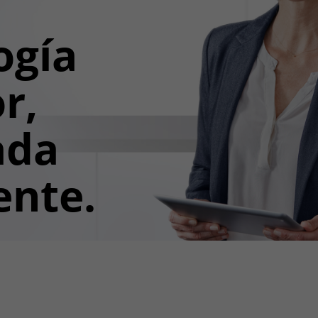
ogía
r,
ada
ente.