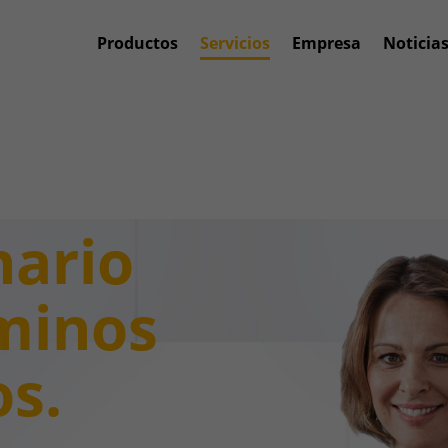
Productos
Servicios
Empresa
Noticia
nario
minos
os.