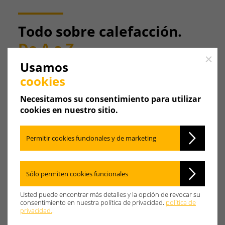
Todo sobre calefacción.
De A a Z
Close
Usamos
Cuando se trata de calefacción, hay algunos términos
cookies
técnicos que deben explicarse. Puede encontrar
todo lo que necesita saber aquí. En orden alfabético.
Necesitamos su consentimiento para utilizar
cookies en nuestro sitio.
Permitir cookies funcionales y de marketing
A
B
C
D
E
F
Sólo permiten cookies funcionales
G
H
I
J
K
L
Usted puede encontrar más detalles y la opción de revocar su
consentimiento en nuestra política de privacidad.
política de
privacidad.
.